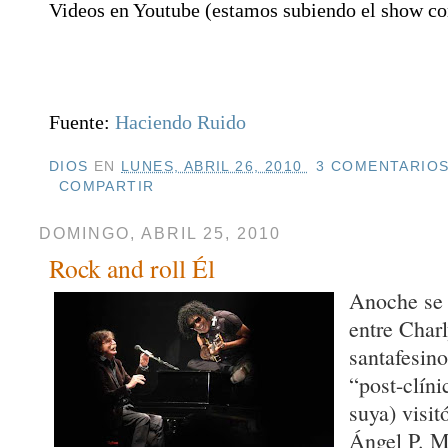
Videos en Youtube (estamos subiendo el show c
Fuente:
Haciendo Ruido
DIOS
EN
LUNES, ABRIL 26, 2010
3 COMENTARIOS
COMPARTIR
DOMINGO, ABRIL 25, 2010
Rock and roll Él
Anoche se 
entre Charl
santafesino
“post-clíni
suya) visit
Ángel P. M