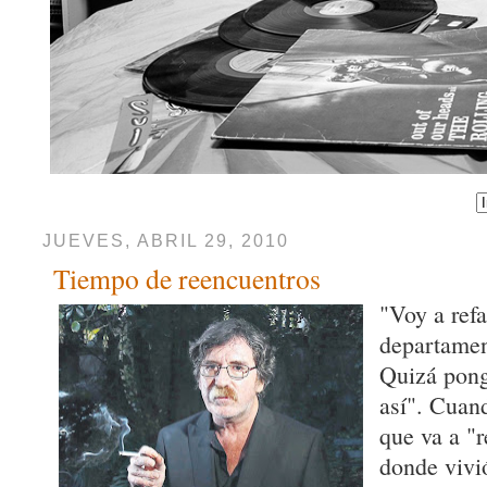
JUEVES, ABRIL 29, 2010
Tiempo de reencuentros
"Voy a refa
departamen
Quizá pong
así". Cuan
que va a "r
donde vivi