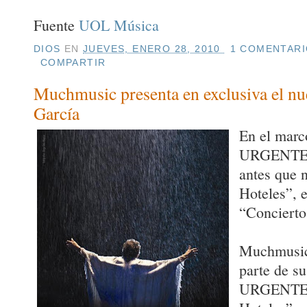
Fuente
UOL Música
DIOS
EN
JUEVES, ENERO 28, 2010
1 COMENTARI
COMPARTIR
Muchmusic presenta en exclusiva el nu
García
En el mar
URGENTE”,
antes que 
Hoteles”, e
“Concierto
Muchmusic 
parte de 
URGENTE”