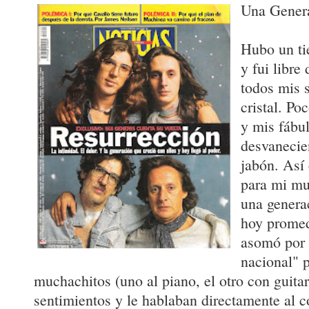
Una Gener
Hubo un ti
y fui libre
todos mis s
cristal. Po
y mis fábu
desvaneci
jabón. Así
para mi mu
una genera
hoy promed
asomó por 
nacional" 
muchachitos (uno al piano, el otro con guita
sentimientos y le hablaban directamente al c