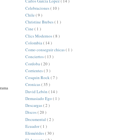
Carlos Garcia Lopez
( 14 )
Celebraciones
( 10 )
Chile
( 9 )
Christine Brebes
( 1 )
Cine
( 1 )
Clics Modernos
( 8 )
Colombia
( 14 )
Como conseguir chicas
( 1 )
Conciertos
( 13 )
Cordoba
( 20 )
Corrientes
( 3 )
Cosquin Rock
( 7 )
Cronicas
( 35 )
grama
David Lebón
( 14 )
Demasiado Ego
( 1 )
Descargas
( 2 )
Discos
( 20 )
Documental
( 2 )
Ecuador
( 1 )
Efemérides
( 30 )