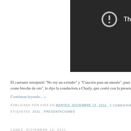
El cantante interpretó "No soy un extraño" y "Canción para mi muerte", par
como broche de oro", le dijo la conductora a Charly, que contó con la presen
Continuar leyendo... »
PUBLICADO POR
DIOS
EN
MARTES, DICIEMBRE 13, 2011
0 COMENTA
ETIQUETAS:
2011
,
PRESENTACIONES
LUNES, DICIEMBRE 12, 2011