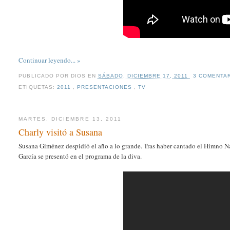
Continuar leyendo... »
PUBLICADO POR
DIOS
EN
SÁBADO, DICIEMBRE 17, 2011
3 COMENTA
ETIQUETAS:
2011
,
PRESENTACIONES
,
TV
MARTES, DICIEMBRE 13, 2011
Charly visitó a Susana
Susana Giménez despidió el año a lo grande. Tras haber cantado el Himno Na
García se presentó en el programa de la diva.