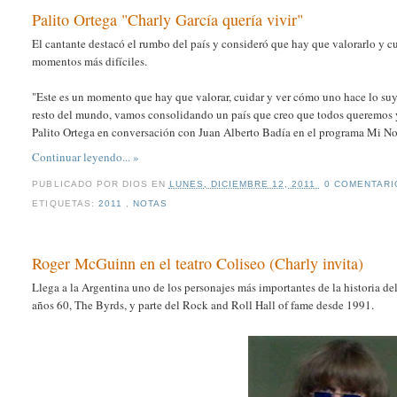
Palito Ortega "Charly García quería vivir"
El cantante destacó el rumbo del país y consideró que hay que valorarlo y cu
momentos más difíciles.
"Este es un momento que hay que valorar, cuidar y ver cómo uno hace lo su
resto del mundo, vamos consolidando un país que creo que todos queremos y 
Palito Ortega en conversación con Juan Alberto Badía en el programa Mi No
Continuar leyendo... »
PUBLICADO POR
DIOS
EN
LUNES, DICIEMBRE 12, 2011
0 COMENTAR
ETIQUETAS:
2011
,
NOTAS
Roger McGuinn en el teatro Coliseo (Charly invita)
Llega a la Argentina uno de los personajes más importantes de la historia d
años 60, The Byrds, y parte del Rock and Roll Hall of fame desde 1991.