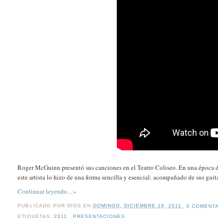
Roger McGuinn presentó sus canciones en el Teatro Coliseo. En una época do
este artista lo hizo de una forma sencilla y esencial: acompañado de sus guit
Continuar leyendo... »
PUBLICADO POR
DIOS
EN
DOMINGO, DICIEMBRE 18, 2011
0 COMENT
ETIQUETAS:
2011
,
PRESENTACIONES