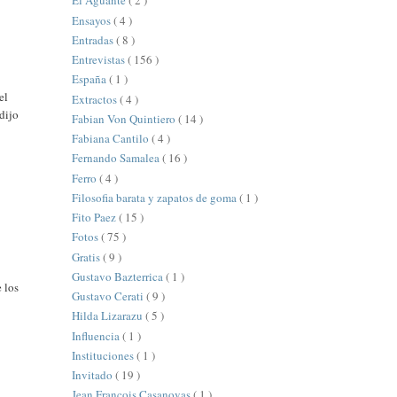
El Aguante
( 2 )
Ensayos
( 4 )
Entradas
( 8 )
Entrevistas
( 156 )
España
( 1 )
el
Extractos
( 4 )
dijo
Fabian Von Quintiero
( 14 )
Fabiana Cantilo
( 4 )
Fernando Samalea
( 16 )
Ferro
( 4 )
Filosofia barata y zapatos de goma
( 1 )
Fito Paez
( 15 )
Fotos
( 75 )
Gratis
( 9 )
Gustavo Bazterrica
( 1 )
 los
Gustavo Cerati
( 9 )
Hilda Lizarazu
( 5 )
Influencia
( 1 )
Instituciones
( 1 )
Invitado
( 19 )
Jean François Casanovas
( 1 )