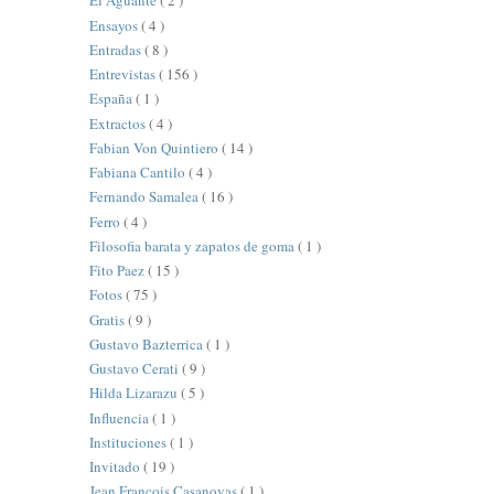
El Aguante
( 2 )
Ensayos
( 4 )
Entradas
( 8 )
Entrevistas
( 156 )
España
( 1 )
Extractos
( 4 )
Fabian Von Quintiero
( 14 )
Fabiana Cantilo
( 4 )
Fernando Samalea
( 16 )
Ferro
( 4 )
Filosofia barata y zapatos de goma
( 1 )
Fito Paez
( 15 )
Fotos
( 75 )
Gratis
( 9 )
Gustavo Bazterrica
( 1 )
Gustavo Cerati
( 9 )
Hilda Lizarazu
( 5 )
Influencia
( 1 )
Instituciones
( 1 )
Invitado
( 19 )
Jean François Casanovas
( 1 )