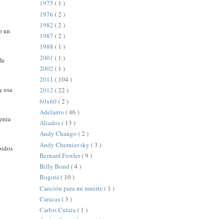
1975
( 1 )
1976
( 2 )
1982
( 2 )
o un
1987
( 2 )
1988
( 1 )
2001
( 1 )
de
2002
( 1 )
2011
( 104 )
y esa
2012
( 22 )
60x60
( 2 )
Adelanto
( 46 )
tenia
Aliados
( 13 )
Andy Chango
( 2 )
Andy Cherniavsky
( 3 )
bidos
Bernard Fowler
( 9 )
Billy Bond
( 4 )
Bogotá
( 10 )
Canción para mi muerte
( 1 )
Caracas
( 3 )
Carlos Cutaia
( 1 )