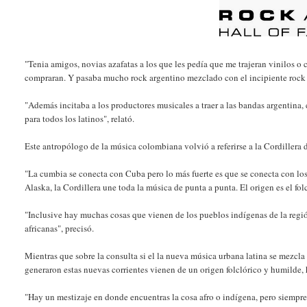
"Tenia amigos, novias azafatas a los que les pedía que me trajeran vinilos o c
compraran. Y pasaba mucho rock argentino mezclado con el incipiente rock
"Además incitaba a los productores musicales a traer a las bandas argentina, 
para todos los latinos", relató.
Este antropólogo de la música colombiana volvió a referirse a la Cordillera d
"La cumbia se conecta con Cuba pero lo más fuerte es que se conecta con lo
Alaska, la Cordillera une toda la música de punta a punta. El origen es el fo
"Inclusive hay muchas cosas que vienen de los pueblos indígenas de la reg
africanas", precisó.
Mientras que sobre la consulta si el la nueva música urbana latina se mezcla
generaron estas nuevas corrientes vienen de un origen folclórico y humilde, h
"Hay un mestizaje en donde encuentras la cosa afro o indígena, pero siempr