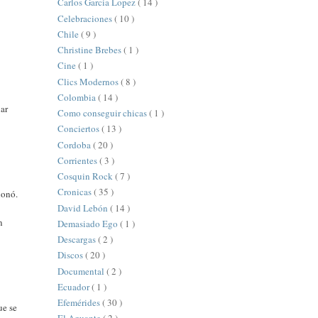
Carlos Garcia Lopez
( 14 )
Celebraciones
( 10 )
Chile
( 9 )
Christine Brebes
( 1 )
Cine
( 1 )
Clics Modernos
( 8 )
Colombia
( 14 )
uar
Como conseguir chicas
( 1 )
Conciertos
( 13 )
Cordoba
( 20 )
Corrientes
( 3 )
Cosquin Rock
( 7 )
Cronicas
( 35 )
ionó.
David Lebón
( 14 )
n
Demasiado Ego
( 1 )
Descargas
( 2 )
Discos
( 20 )
Documental
( 2 )
Ecuador
( 1 )
Efemérides
( 30 )
ue se