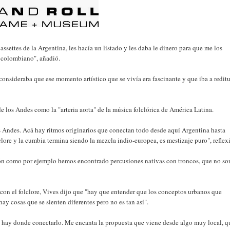
assettes de la Argentina, les hacía un listado y les daba le dinero para que me los
 colombiano", añadió.
consideraba que ese momento artístico que se vivía era fascinante y que iba a redit
e los Andes como la "arteria aorta" de la música folclórica de América Latina.
s Andes. Acá hay ritmos originarios que conectan todo desde aquí Argentina hasta
lclore y la cumbia termina siendo la mezcla indio-europea, es mestizaje puro", reflex
ión como por ejemplo hemos encontrado percusiones nativas con troncos, que no so
 con el folclore, Vives dijo que "hay que entender que los conceptos urbanos que
ay cosas que se sienten diferentes pero no es tan así".
e hay donde conectarlo. Me encanta la propuesta que viene desde algo muy local, q