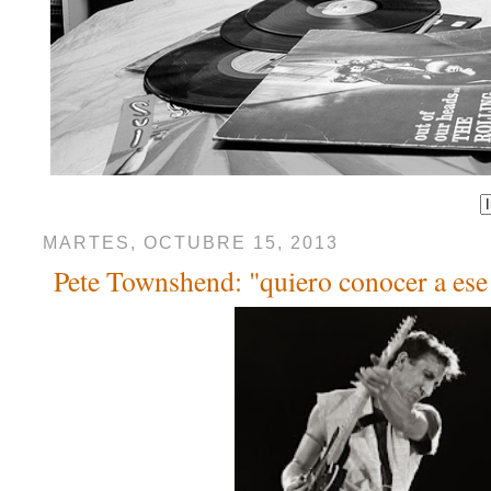
MARTES, OCTUBRE 15, 2013
Pete Townshend: "quiero conocer a ese 