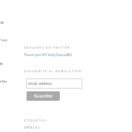
tar
r vos
.
SEGUINOS EN TWITTER
Tweets por @CharlyGarciaBG
lo
SUSCRIBITE AL NEWSLETTER
a los
ETIQUETAS
1974
( 1 )