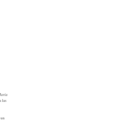
María
a las
r un