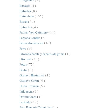
El Aguante
( 2 )
Ensayos
( 4 )
Entradas
( 8 )
Entrevistas
( 156 )
España
( 1 )
Extractos
( 4 )
Fabian Von Quintiero
( 14 )
Fabiana Cantilo
( 4 )
Fernando Samalea
( 16 )
Ferro
( 4 )
Filosofia barata y zapatos de goma
( 1 )
Fito Paez
( 15 )
Fotos
( 75 )
Gratis
( 9 )
Gustavo Bazterrica
( 1 )
Gustavo Cerati
( 9 )
Hilda Lizarazu
( 5 )
Influencia
( 1 )
Instituciones
( 1 )
Invitado
( 19 )
Jean François Casanovas
( 1 )