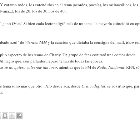
Y votaron todos, los entendidos en el tema (acordes, poesía), los melancólicos, los
na...), los de 20, los de 30, los de 40...
Sí, ganó
De mi
. Si bien cada lector eligió más de un tema, la mayoría coincidió en op
sábado azul" de
Viernes 3AM
y la canción que dictaba la consigna del mail,
Rezo po
mplio espectro de los temas de Charly. Un grupo de fans contrató una combi desde
 Almagro que, con parlantes, repasó temas de todas las épocas.
to
Yo no quiero volverme tan loco
, mientras que la FM de
Radio Nacional
, RPN, só
ué tema sonó más que otro. Pero desde acá, desde
Críticadigital
, se advirtió que, par
s.