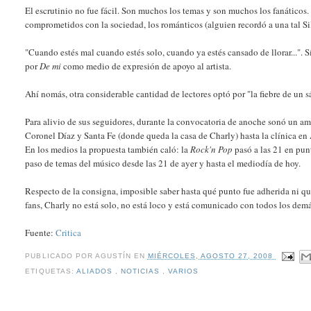
El escrutinio no fue fácil. Son muchos los temas y son muchos los fanáticos. 
comprometidos con la sociedad, los románticos (alguien recordó a una tal Silva
"Cuando estés mal cuando estés solo, cuando ya estés cansado de llorar...". 
por
De mi
como medio de expresión de apoyo al artista.
Ahí nomás, otra considerable cantidad de lectores optó por "la fiebre de un 
Para alivio de sus seguidores, durante la convocatoria de anoche sonó un a
Coronel Díaz y Santa Fe (donde queda la casa de Charly) hasta la clínica en
En los medios la propuesta también caló: la
Rock'n Pop
pasó a las 21 en pun
paso de temas del músico desde las 21 de ayer y hasta el mediodía de hoy.
Respecto de la consigna, imposible saber hasta qué punto fue adherida ni q
fans, Charly no está solo, no está loco y está comunicado con todos los demá
Fuente:
Critica
PUBLICADO POR
AGUSTÍN
EN
MIÉRCOLES, AGOSTO 27, 2008
ETIQUETAS:
ALIADOS
,
NOTICIAS
,
VARIOS