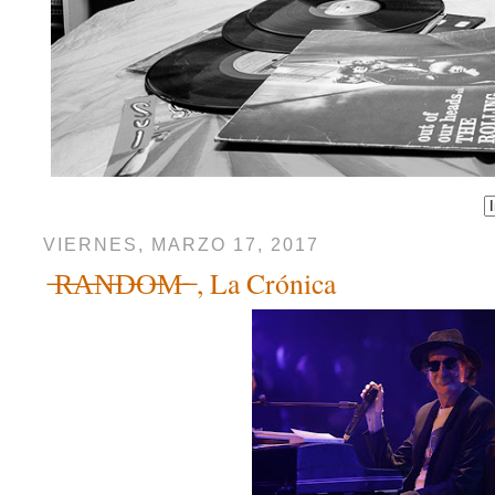
VIERNES, MARZO 17, 2017
̶R̶A̶N̶D̶O̶M̶ ̶ , La Crónica