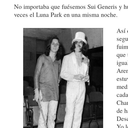
No importaba que fuésemos Sui Generis y h
veces el Luna Park en una misma noche.
Así 
segu
fuim
que 
igua
Aren
estu
medi
cada
Cha
de h
Desc
Yo l