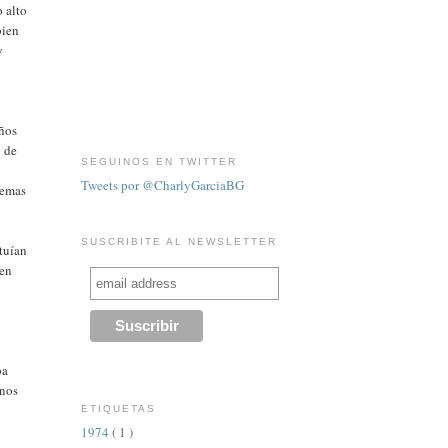
 alto
bien
y
años
o de
SEGUINOS EN TWITTER
,
Tweets por @CharlyGarciaBG
demas
SUSCRIBITE AL NEWSLETTER
tuían
 en
ba
 nos
ETIQUETAS
1974
( 1 )