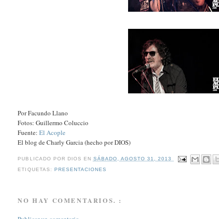
Por Facundo Llano
Fotos: Guillermo Coluccio
Fuente:
El Acople
El blog de Charly Garcia (hecho por DIOS)
PUBLICADO POR
DIOS
EN
SÁBADO, AGOSTO 31, 2013
ETIQUETAS:
PRESENTACIONES
NO HAY COMENTARIOS. :
Publicar un comentario