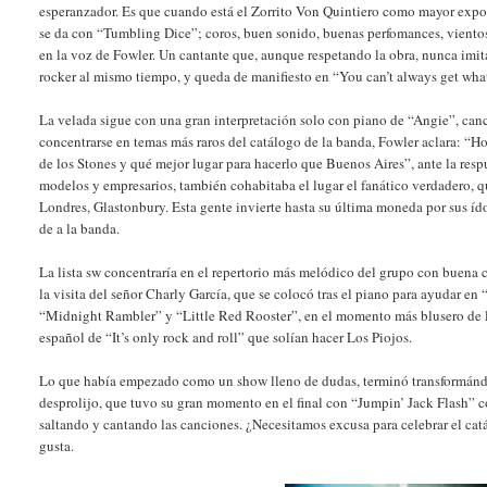
esperanzador. Es que cuando está el Zorrito Von Quintiero como mayor expon
se da con “Tumbling Dice”; coros, buen sonido, buenas perfomances, vientos
en la voz de Fowler. Un cantante que, aunque respetando la obra, nunca imi
rocker al mismo tiempo, y queda de manifiesto en “You can’t always get wha
La velada sigue con una gran interpretación solo con piano de “Angie”, ca
concentrarse en temas más raros del catálogo de la banda, Fowler aclara: “Ho
de los Stones y qué mejor lugar para hacerlo que Buenos Aires”, ante la respue
modelos y empresarios, también cohabitaba el lugar el fanático verdadero, q
Londres, Glastonbury. Esta gente invierte hasta su última moneda por sus ído
de a la banda.
La lista sw concentraría en el repertorio más melódico del grupo con buena
la visita del señor Charly García, que se colocó tras el piano para ayudar 
“Midnight Rambler” y “Little Red Rooster”, en el momento más blusero de la 
español de “It’s only rock and roll” que solían hacer Los Piojos.
Lo que había empezado como un show lleno de dudas, terminó transformándo
desprolijo, que tuvo su gran momento en el final con “Jumpin’ Jack Flash” con
saltando y cantando las canciones. ¿Necesitamos excusa para celebrar el catá
gusta.