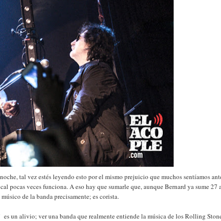
a noche, tal vez estés leyendo esto por el mismo prejuicio que muchos sentíamos ant
 local pocas veces funciona. A eso hay que sumarle que, aunque Bernard ya sume 27 
 músico de la banda precisamente; es corista.
” es un alivio; ver una banda que realmente entiende la música de los Rolling Ston