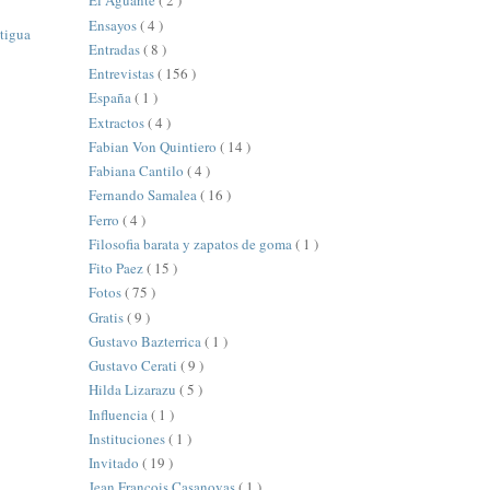
El Aguante
( 2 )
Ensayos
( 4 )
tigua
Entradas
( 8 )
Entrevistas
( 156 )
España
( 1 )
Extractos
( 4 )
Fabian Von Quintiero
( 14 )
Fabiana Cantilo
( 4 )
Fernando Samalea
( 16 )
Ferro
( 4 )
Filosofia barata y zapatos de goma
( 1 )
Fito Paez
( 15 )
Fotos
( 75 )
Gratis
( 9 )
Gustavo Bazterrica
( 1 )
Gustavo Cerati
( 9 )
Hilda Lizarazu
( 5 )
Influencia
( 1 )
Instituciones
( 1 )
Invitado
( 19 )
Jean François Casanovas
( 1 )