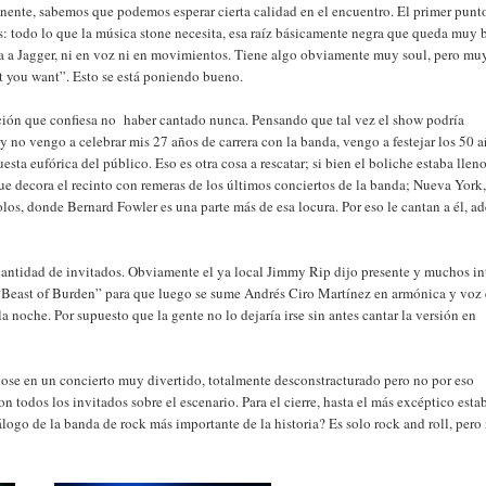
ente, sabemos que podemos esperar cierta calidad en el encuentro. El primer punto
: todo lo que la música stone necesita, esa raíz básicamente negra que queda muy 
ta a Jagger, ni en voz ni en movimientos. Tiene algo obviamente muy soul, pero mu
t you want”. Esto se está poniendo bueno.
nción que confiesa no haber cantado nunca. Pensando que tal vez el show podría
y no vengo a celebrar mis 27 años de carrera con la banda, vengo a festejar los 50 
sta eufórica del público. Eso es otra cosa a rescatar; si bien el boliche estaba llen
ue decora el recinto con remeras de los últimos conciertos de la banda; Nueva York
los, donde Bernard Fowler es una parte más de esa locura. Por eso le cantan a él, a
 cantidad de invitados. Obviamente el ya local Jimmy Rip dijo presente y muchos in
en “Beast of Burden” para que luego se sume Andrés Ciro Martínez en armónica y voz
noche. Por supuesto que la gente no lo dejaría irse sin antes cantar la versión en
se en un concierto muy divertido, totalmente desconstracturado pero no por eso
 todos los invitados sobre el escenario. Para el cierre, hasta el más excéptico esta
logo de la banda de rock más importante de la historia? Es solo rock and roll, pero