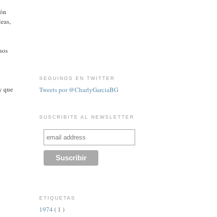
ión
leas,
chos
SEGUINOS EN TWITTER
 y que
Tweets por @CharlyGarciaBG
SUSCRIBITE AL NEWSLETTER
ETIQUETAS
1974
( 1 )