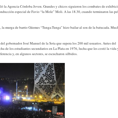
aló la Agencia Córdoba Joven. Grandes y chicos siguieron los combates de exhibic
onducción especial de Favio “la Mole” Moli. A las 18.30, cuando terminaron las pe
io, la murga de barrio Güemes “Tunga-Tunga” hizo bailar al son de la batucada. Mu
 del gobernador José Manuel de la Sota que supera los 200 mil usuarios. Antes del
cha de los estudiantes secundarios en La Plata en 1976, lucha que les costó la vida
erencia y, en algunos sectores, se escucharon silbidos.