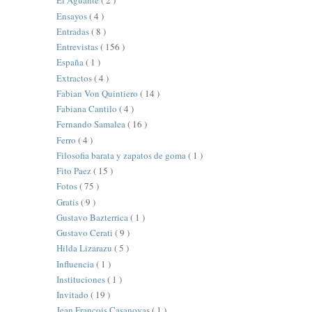
El Aguante
( 2 )
Ensayos
( 4 )
Entradas
( 8 )
Entrevistas
( 156 )
España
( 1 )
Extractos
( 4 )
Fabian Von Quintiero
( 14 )
Fabiana Cantilo
( 4 )
Fernando Samalea
( 16 )
Ferro
( 4 )
Filosofia barata y zapatos de goma
( 1 )
Fito Paez
( 15 )
Fotos
( 75 )
Gratis
( 9 )
Gustavo Bazterrica
( 1 )
Gustavo Cerati
( 9 )
Hilda Lizarazu
( 5 )
Influencia
( 1 )
Instituciones
( 1 )
Invitado
( 19 )
Jean François Casanovas
( 1 )