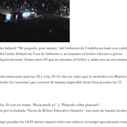
tro Infantil “Mi pequeño gran mundo” del Gobierno de Córdoba reclamó con cartel
del Centro Infantil de Casa de Gobierno y no tenemos el boleto educativo por no
lquier docente. Somos unos 40 que no tenemos el boleto y nadie nos da una respue
taba anunciado para las 20 y a las 20.10, tras un video que lo mostraba con Marilyn
todas las canciones que sonaron de manera impecable hasta bien pasadas las 22.
 las 20 con los temas “Rockanroll yo” y "Plateado sobre plateado"
n por la llamada “Fiesta de Boleto Educativo Gratuito” una serie de bandas locale
argó pasadas las 16.El músico repasó todos sus clásicos al tiempo que presentó tem