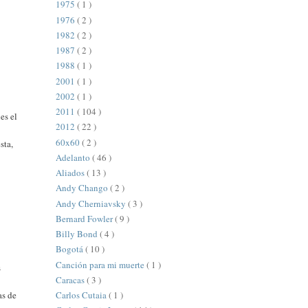
1975
( 1 )
1976
( 2 )
1982
( 2 )
1987
( 2 )
1988
( 1 )
2001
( 1 )
2002
( 1 )
2011
( 104 )
es el
2012
( 22 )
60x60
( 2 )
sta,
Adelanto
( 46 )
Aliados
( 13 )
Andy Chango
( 2 )
Andy Cherniavsky
( 3 )
Bernard Fowler
( 9 )
Billy Bond
( 4 )
Bogotá
( 10 )
Canción para mi muerte
( 1 )
s
Caracas
( 3 )
as de
Carlos Cutaia
( 1 )