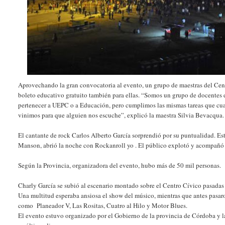
Aprovechando la gran convocatoria al evento, un grupo de maestras del Cen
boleto educativo gratuito también para ellas. “Somos un grupo de docentes 
pertenecer a UEPC o a Educación, pero cumplimos las mismas tareas que cua
vinimos para que alguien nos escuche”, explicó la maestra Silvia Bevacqua.
El cantante de rock Carlos Alberto García sorprendió por su puntualidad. Es
Manson, abrió la noche con Rockanroll yo . El público explotó y acompañó 
Según la Provincia, organizadora del evento, hubo más de 50 mil personas.
Charly García se subió al escenario montado sobre el Centro Cívico pasadas
Una multitud esperaba ansiosa el show del músico, mientras que antes pasaro
como Planeador V, Las Rositas, Cuatro al Hilo y Motor Blues.
El evento estuvo organizado por el Gobierno de la provincia de Córdoba y l