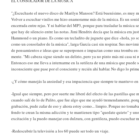
EL CONSOLADOR DE LA MÚSICA
"¿Escuchaste el nuevo disco de Marilyn Manson? Está buenísimo, es muy meló
Volver a escuchar vinilos me hizo enamorarme más de la música. Es un sonid
encerrada entre rejas. Y ni hablar del MP3, porque para trasladar la música 
que hay de silencio entre las notas. Jimi Hendrix decía que la música era jus
Hammond o un piano. Es como un tecladito de juguete que dice «hola, yo soy 
como un consolador de la música", larga García casi sin respirar. Sus movimi
de pensamientos e ideas que se superponen e impactan como una tromba en el 
mente. "Mi cabeza sigue siendo un delirio, pero ya no pinto más mi casa ni 
Entonces eso me lleva a internarme en la sutileza de una música que puede 
inconsciente que pase por el consciente y recién ahí hablar. No digo lo prim
-¿Y cómo manejás la ansiedad y esa impaciencia que siempre te mantuvo en 
-Igual que siempre, pero por suerte me liberé del efecto de las pastillas qu
cuando salí de lo de Palito, que fue algo que me ayudó tremendamente, porq
grabación, pude zafar de eso y ahora estoy como... limpio. Porque no tomaba
fondo te crean la misma adicción y te mantienen tipo "quedate quieto" y uno 
excitación y la puedo manejar con dulzura, con gentileza, puedo escuchar más
-Redescubrir la televisión a los 60 puede ser todo un viaje.