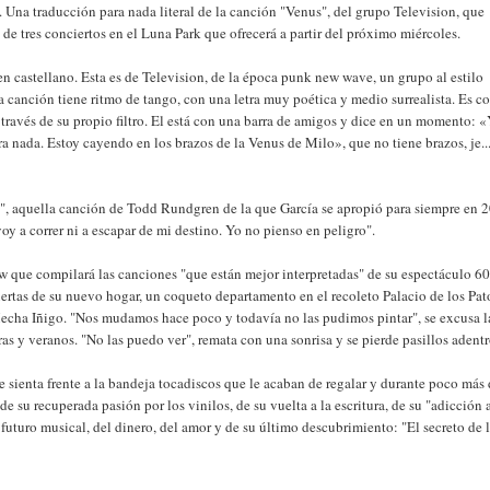
Una traducción para nada literal de la canción "Venus", del grupo Television, que
 de tres conciertos en el Luna Park que ofrecerá a partir del próximo miércoles.
n castellano. Esta es de Television, de la época punk new wave, un grupo al estilo
a canción tiene ritmo de tango, con una letra muy poética y medio surrealista. Es 
través de su propio filtro. El está con una barra de amigos y dice en un momento: 
ara nada. Estoy cayendo en los brazos de la Venus de Milo», que no tiene brazos, je.
, aquella canción de Todd Rundgren de la que García se apropió para siempre en 
oy a correr ni a escapar de mi destino. Yo no pienso en peligro".
w que compilará las canciones "que están mejor interpretadas" de su espectáculo 6
uertas de su nuevo hogar, un coqueto departamento en el recoleto Palacio de los Pat
Mecha Iñigo. "Nos mudamos hace poco y todavía no las pudimos pintar", se excusa l
 y veranos. "No las puedo ver", remata con una sonrisa y se pierde pasillos adentr
se sienta frente a la bandeja tocadiscos que le acaban de regalar y durante poco más
su recuperada pasión por los vinilos, de su vuelta a la escritura, de su "adicción a
u futuro musical, del dinero, del amor y de su último descubrimiento: "El secreto de 