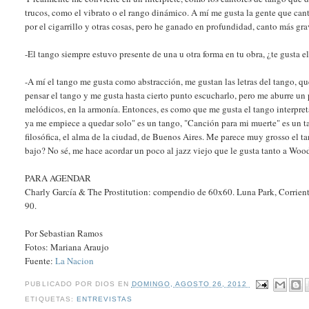
trucos, como el vibrato o el rango dinámico. A mí me gusta la gente que can
por el cigarrillo y otras cosas, pero he ganado en profundidad, canto más gra
-El tango siempre estuvo presente de una u otra forma en tu obra, ¿te gusta e
-A mí el tango me gusta como abstracción, me gustan las letras del tango, q
pensar el tango y me gusta hasta cierto punto escucharlo, pero me aburre un po
melódicos, en la armonía. Entonces, es como que me gusta el tango interpre
ya me empiece a quedar solo" es un tango, "Canción para mi muerte" es un ta
filosófica, el alma de la ciudad, de Buenos Aires. Me parece muy grosso el t
bajo? No sé, me hace acordar un poco al jazz viejo que le gusta tanto a Wo
PARA AGENDAR
Charly García & The Prostitution: compendio de 60x60. Luna Park, Corrientes
90.
Por Sebastian Ramos
Fotos: Mariana Araujo
Fuente:
La Nacion
PUBLICADO POR
DIOS
EN
DOMINGO, AGOSTO 26, 2012
ETIQUETAS:
ENTREVISTAS