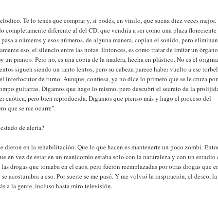
dico. Te lo tenés que comprar y, si podés, en vinilo, que suena diez veces mejor.
o completamente diferente al del CD, que vendría a ser como una plaza floreciente
se pasa a números y esos números, de alguna manera, copian el sonido, pero eliminan
tamente eso, el silencio entre las notas. Entonces, es como tratar de imitar un órgan
un piano». Pero no, es una copia de la madera, hecha en plástico. No es el original
entos siguen siendo un tanto lentos, pero su cabeza parece haber vuelto a ese torbe
interlocutor de turno. Aunque, confiesa, ya no dice lo primero que se le cruza por
rompo guitarras. Digamos que hago lo mismo, pero descubrí el secreto de la prolijid
ser caótica, pero bien reproducida. Digamos que pienso más y hago el proceso del
ero que se me ocurre".
estado de alerta?
e me dieron en la rehabilitación. Que lo que hacen es mantenerte un poco zombi. Ento
ue en vez de estar en un manicomio estaba solo con la naturaleza y con un estudio
 las drogas que tomaba en el caos, pero fueron reemplazadas por otras drogas que e
se acostumbra a eso. Por suerte se me pasó. Y me volvió la inspiración, el deseo, la
 a la gente, incluso hasta miro televisión.