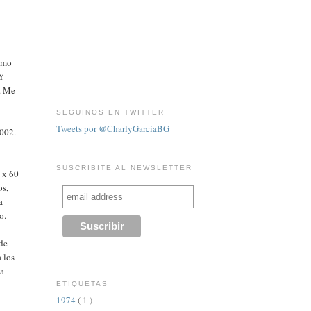
como
«Y
.. Me
SEGUINOS EN TWITTER
Tweets por @CharlyGarciaBG
2002.
SUSCRIBITE AL NEWSLETTER
0 x 60
os,
a
o.
 de
 los
la
ETIQUETAS
1974
( 1 )