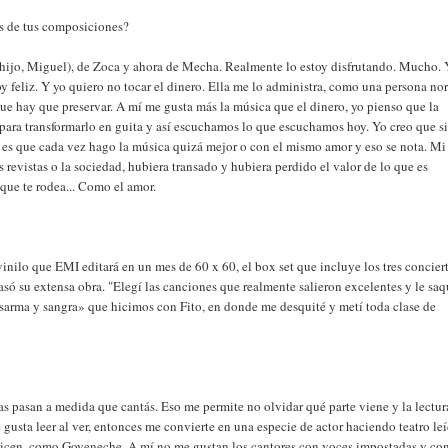
es de tus composiciones?
 hijo, Miguel), de Zoca y ahora de Mecha. Realmente lo estoy disfrutando. Mucho.
oy feliz. Y yo quiero no tocar el dinero. Ella me lo administra, como una persona no
ue hay que preservar. A mí me gusta más la música que el dinero, yo pienso que la
 para transformarlo en guita y así escuchamos lo que escuchamos hoy. Yo creo que s
e, es que cada vez hago la música quizá mejor o con el mismo amor y eso se nota. M
 revistas o la sociedad, hubiera transado y hubiera perdido el valor de lo que es
 que te rodea... Como el amor.
 vinilo que EMI editará en un mes de 60 x 60, el box set que incluye los tres concier
asó su extensa obra. "Elegí las canciones que realmente salieron excelentes y le saq
sarma y sangra» que hicimos con Fito, en donde me desquité y metí toda clase de
ras pasan a medida que cantás. Eso me permite no olvidar qué parte viene y la lectu
e gusta leer al ver, entonces me convierte en una especie de actor haciendo teatro le
 dicen, como Goyeneche. A mí no me gustan los cantores con voces impostadas y co