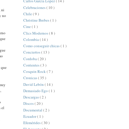
Carlos Garcia Lopez
( 14 )
Celebraciones
( 10 )
 ni
Chile
( 9 )
y no
Christine Brebes
( 1 )
Cine
( 1 )
orno
Clics Modernos
( 8 )
 que
Colombia
( 14 )
Como conseguir chicas
( 1 )
igue
Conciertos
( 13 )
mo
Cordoba
( 20 )
Corrientes
( 3 )
o que
Cosquin Rock
( 7 )
Cronicas
( 35 )
David Lebón
( 14 )
 muy
,
Demasiado Ego
( 1 )
Descargas
( 2 )
o
Discos
( 20 )
 el
Documental
( 2 )
Ecuador
( 1 )
l
Efemérides
( 30 )