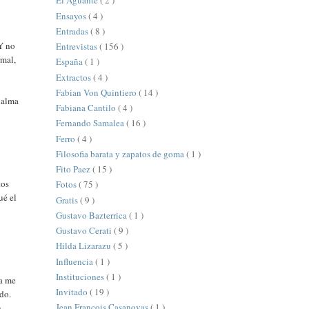
El Aguante
( 2 )
Ensayos
( 4 )
Entradas
( 8 )
 Y no
Entrevistas
( 156 )
rmal,
España
( 1 )
Extractos
( 4 )
i
Fabian Von Quintiero
( 14 )
i alma
Fabiana Cantilo
( 4 )
Fernando Samalea
( 16 )
Ferro
( 4 )
Filosofia barata y zapatos de goma
( 1 )
Fito Paez
( 15 )
tos
Fotos
( 75 )
ué el
Gratis
( 9 )
Gustavo Bazterrica
( 1 )
Gustavo Cerati
( 9 )
Hilda Lizarazu
( 5 )
Influencia
( 1 )
Instituciones
( 1 )
ra me
Invitado
( 19 )
ído.
Jean François Casanovas
( 1 )
n