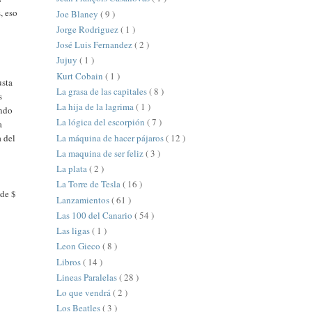
, eso
Joe Blaney
( 9 )
Jorge Rodriguez
( 1 )
José Luis Fernandez
( 2 )
Jujuy
( 1 )
Kurt Cobain
( 1 )
usta
La grasa de las capitales
( 8 )
s
La hija de la lagrima
( 1 )
ando
La lógica del escorpión
( 7 )
a
La máquina de hacer pájaros
( 12 )
a del
La maquina de ser feliz
( 3 )
La plata
( 2 )
La Torre de Tesla
( 16 )
sde $
Lanzamientos
( 61 )
Las 100 del Canario
( 54 )
Las ligas
( 1 )
Leon Gieco
( 8 )
Libros
( 14 )
Lineas Paralelas
( 28 )
Lo que vendrá
( 2 )
Los Beatles
( 3 )