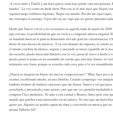
-A veces miro a Tinelli y me hace gracia cuán bajo puede caer una persona.
tarados". Lo veo como un freak show. Pero eso es lo más lejos que llegué co
siquiera tengo teléfonos digitales. Negué ese mundo. Por ahí me equivoqué,
me corrompa el enemigo. O por ahí soy un vago que no quiere aprender nad
Desde que García volvió a los escenarios en aquella tarde de marzo de 2009 
más cercano, la posibilidad de que no vuelva a componer música original. E
su standard musical le parecía demasiado elevado para las circunstancias. Ch
frente de una decena de músicos. "Con este formato de orquesta, el sonido no
el mismo colchón de música -sugiere y enciende su tercer cigarrillo de la no
me escucho, puedo hacer más firuletes con la voz, pasar de suave a fuerte y e
puedo poner el piano en un ensamble de sonido que está muy bueno: el violí
realmente son claras, porque se escucha cada cosa, pero a la vez ensambladas
¿García se imagina un futuro sin nuevas composiciones? "Mirá, hace poco m
escritor, escribiendo mucho, en una libretita. Cuando compongo veo imágen
también disfruto de traducir canciones que me llenen. Vamos a ver qué pasa. 
escucharla y presentarla como quiero, creo que me va a permitir trasladarla
compuse Clics modernos. Yo amo a esta ciudad y Buenos Aires, pero creo qu
mundo que pueden estar interesados en mi música. Yo creo que me haría bie
quien sea. Alguien así podría captar mi alma y convertirla en música que no
mismo Gilberto Gil".