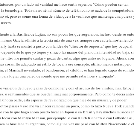
 Entonces, por un lado mi vanidad me hace sentir superior: "Cómo pueden ser tan
n la tecnología. Todavía no sé mi número de teléfono, no sé nada de la computadora,
 no sé, pero es como una forma de vida, que a la vez hace que mantenga una pureza 
a nuevo.
frente a la Basílica de Luján, no son pocos los que auguraron, incluso desde su ent
l mismo García adhirió a la teoría más de una vez, aunque con cautela, sosteniendo
arly hasta se mostró a gusto con la idea de "director de orquesta" que hoy ocupa al
 depende de lo que yo toque y si saco las manos del piano, la intensidad no baja, s
che-. Eso me permite cantar y gozar de cantar, algo que antes no lograba. Ahora, co
sas cosas. He adaptado mi estilo de tocar a ese concepto, utilizo menos notas, pero
n, el Marshall reventado, el bandoneón, el xilofón; se han logrado capas de sonid
 para lograr una pared de sonido que me permite estar libre y arropado".
e vinieron de nuevo ganas de componer y con el asunto de los vinilos, más. Estoy
es, o sentimientos que se pueden imaginar corpóreamente. Pero como te decía antes
Por otra parte, esta especie de revalorización que hice de mi música y de poder
 a otros países y eso me va a hacer cambiar un poco, como lo hizo Nueva York cuand
e con lo que hago ahora puedo tocar en Japón o en Brasil y hay muchos músicos en
n tocar con Marilyn Manson, por ejemplo, o con Keith Richards o con Gilberto Gil,
 sea ni brasileña ni argentina, como alguna vez me pasó con Milton Nascimento o e