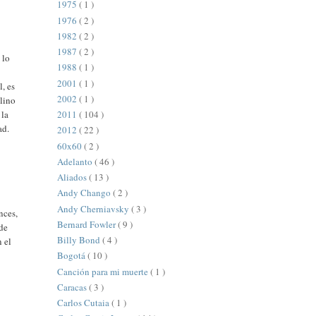
1975
( 1 )
1976
( 2 )
1982
( 2 )
1987
( 2 )
 lo
1988
( 1 )
o
2001
( 1 )
, es
2002
( 1 )
llino
 la
2011
( 104 )
ad.
2012
( 22 )
60x60
( 2 )
Adelanto
( 46 )
Aliados
( 13 )
Andy Chango
( 2 )
Andy Cherniavsky
( 3 )
nces,
Bernard Fowler
( 9 )
 de
Billy Bond
( 4 )
n el
Bogotá
( 10 )
Canción para mi muerte
( 1 )
Caracas
( 3 )
Carlos Cutaia
( 1 )