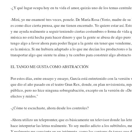
-¿Y qué lugar ocupa hoy en tu vida el amor, quizás uno de los temas central
-Mirá, yo me enamoré tres veces, ponele. De María Rosa (Yorio, madre de su
es como dice cierta prensa, que me tienen encerrado. Yo quiero estar así. Est
y me ayuda realmente a seguir teniendo ciertas costumbres o forma de vida q
música no está hecha para hacer dinero y que la gente se abusa de algo puro
tengo algo a favor ahora para poder llegar a la gente sin tener que venderm
es la música. Si me hubiera adaptado a lo que me decían los productores o las
transportar algo que siente tu alma y tu cerebro para construir algo abstracto
EL TANGO ME GUSTA COMO ABSTRACCIÓN
Por estos días, entre ensayo y ensayo, García está entretenido con la versión
que dio el año pasado en el teatro Gran Rex, donde, en plan revisionista, rep
público, pero no hice ninguna sobregrabación, excepto en la versión de «De
efectos y ruidos."
-¿Cómo te escuchaste, ahora desde los controles?
-Ahora utilizo un telepromter, que es básicamente un televisor donde las let
hace interpretar las letras realmente. Yo soy medio adicto a los subtítulos, m
Y realmente me convierte en un intérprete, como los cantores de tango que