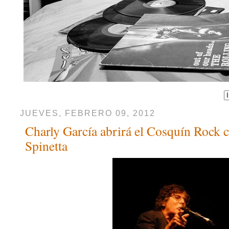
JUEVES, FEBRERO 09, 2012
Charly García abrirá el Cosquín Rock c
Spinetta