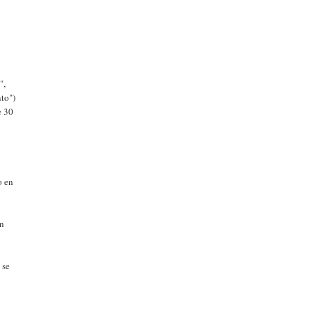
",
nto")
e 30
o en
en
 se