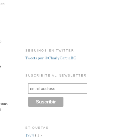
 en
o
o
SEGUINOS EN TWITTER
Tweets por @CharlyGarciaBG
s
SUSCRIBITE AL NEWSLETTER
sonas
l
ETIQUETAS
1974
( 1 )