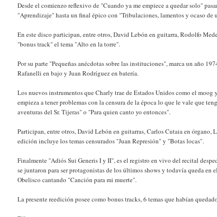
Desde el comienzo reflexivo de "Cuando ya me empiece a quedar solo" pasand
"Aprendizaje" hasta un final épico con "Tribulaciones, lamentos y ocaso de 
En este disco participan, entre otros, David Lebón en guitarra, Rodolfo M
"bonus track" el tema "Alto en la torre".
Por su parte "Pequeñas anécdotas sobre las instituciones", marca un año 1
Rafanelli en bajo y Juan Rodríguez en batería.
Los nuevos instrumentos que Charly trae de Estados Unidos como el moog y 
empieza a tener problemas con la censura de la época lo que le vale que teng
aventuras del Sr. Tijeras" o "Para quien canto yo entonces".
Participan, entre otros, David Lebón en guitarras, Carlos Cutaia en órgano,
edición incluye los temas censurados "Juan Represión" y "Botas locas".
Finalmente "Adiós Sui Generis I y II", es el registro en vivo del recital de
se juntaron para ser protagonistas de los últimos shows y todavía queda en e
Obelisco cantando "Canción para mi muerte".
La presente reedición posee como bonus tracks, 6 temas que habían quedado 