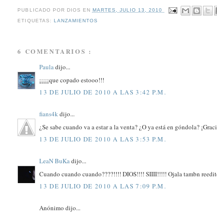
PUBLICADO POR
DIOS
EN
MARTES, JULIO 13, 2010
ETIQUETAS:
LANZAMIENTOS
6 COMENTARIOS :
Paula
dijo...
¡¡¡¡¡que copado estooo!!!
13 DE JULIO DE 2010 A LAS 3:42 P.M.
fians4k
dijo...
¿Se sabe cuando va a estar a la venta? ¿O ya está en góndola? ¡Graci
13 DE JULIO DE 2010 A LAS 3:53 P.M.
LeaN BuKa
dijo...
Cuando cuando cuando????!!!! DIOS!!!! SIIII!!!!! Ojala tambn reedite
13 DE JULIO DE 2010 A LAS 7:09 P.M.
Anónimo dijo...