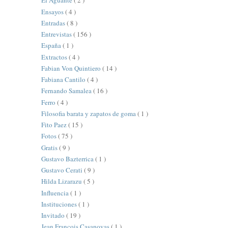
El Aguante
( 2 )
Ensayos
( 4 )
Entradas
( 8 )
Entrevistas
( 156 )
España
( 1 )
Extractos
( 4 )
Fabian Von Quintiero
( 14 )
Fabiana Cantilo
( 4 )
Fernando Samalea
( 16 )
Ferro
( 4 )
Filosofia barata y zapatos de goma
( 1 )
Fito Paez
( 15 )
Fotos
( 75 )
Gratis
( 9 )
Gustavo Bazterrica
( 1 )
Gustavo Cerati
( 9 )
Hilda Lizarazu
( 5 )
Influencia
( 1 )
Instituciones
( 1 )
Invitado
( 19 )
Jean François Casanovas
( 1 )