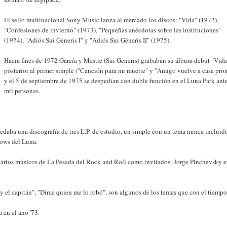
El sello multinacional Sony Music lanza al mercado los discos: "Vida" (1972),
"Confesiones de invierno" (1973), "Pequeñas anécdotas sobre las instituciones"
(1974), "Adiós Sui Generis I" y "Adiós Sui Géneris II" (1975).
Hacia fines de 1972 García y Mestre (Sui Generis) grababan su álbum debut "Vida
posterior al primer simple ("Canción para mi muerte" y "Amigo vuelve a casa pro
y el 5 de septiembre de 1975 se despedían con doble función en el Luna Park ant
mil personas.
quedaba una discografía de tres L.P. de estudio, un simple con un tema nunca incluid
hows del Luna.
 varios músicos de La Pesada del Rock and Roll como invitados: Jorge Pinchevsky 
 y el capitán", "Dime quien me lo robó", son algunos de los temas que con el tiempo
 en el año '73.