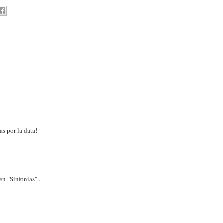
as por la data!
n "Sinfonias"...