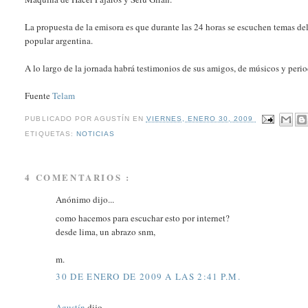
La propuesta de la emisora es que durante las 24 horas se escuchen temas de
popular argentina.
A lo largo de la jornada habrá testimonios de sus amigos, de músicos y peri
Fuente
Telam
PUBLICADO POR
AGUSTÍN
EN
VIERNES, ENERO 30, 2009
ETIQUETAS:
NOTICIAS
4 COMENTARIOS :
Anónimo dijo...
como hacemos para escuchar esto por internet?
desde lima, un abrazo snm,
m.
30 DE ENERO DE 2009 A LAS 2:41 P.M.
Agustín
dijo...