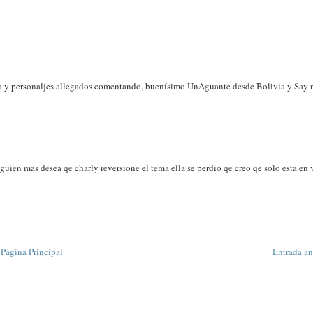
ica y personaljes allegados comentando, buenísimo UnAguante desde Bolivia y Say 
alguien mas desea qe charly reversione el tema ella se perdio qe creo qe solo esta en
Página Principal
Entrada an