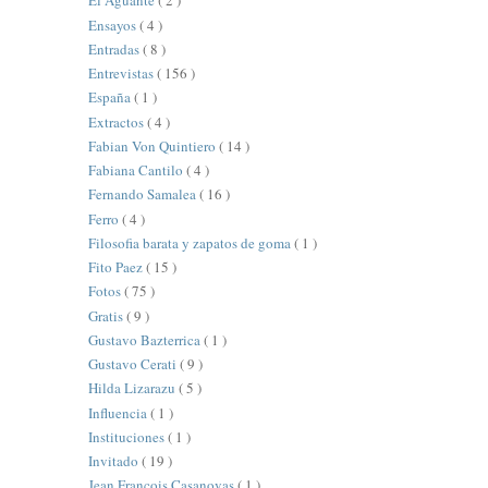
El Aguante
( 2 )
Ensayos
( 4 )
Entradas
( 8 )
Entrevistas
( 156 )
España
( 1 )
Extractos
( 4 )
Fabian Von Quintiero
( 14 )
Fabiana Cantilo
( 4 )
Fernando Samalea
( 16 )
Ferro
( 4 )
Filosofia barata y zapatos de goma
( 1 )
Fito Paez
( 15 )
Fotos
( 75 )
Gratis
( 9 )
Gustavo Bazterrica
( 1 )
Gustavo Cerati
( 9 )
Hilda Lizarazu
( 5 )
Influencia
( 1 )
Instituciones
( 1 )
Invitado
( 19 )
Jean François Casanovas
( 1 )