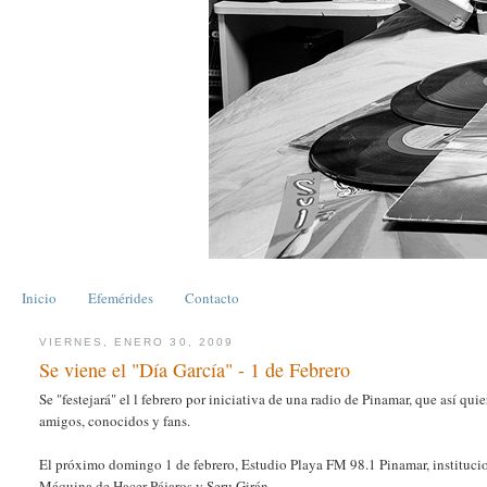
Inicio
Efemérides
Contacto
VIERNES, ENERO 30, 2009
Se viene el "Día García" - 1 de Febrero
Se "festejará" el l febrero por iniciativa de una radio de Pinamar, que así qui
amigos, conocidos y fans.
El próximo domingo 1 de febrero, Estudio Playa FM 98.1 Pinamar, instituciona
Máquina de Hacer Pájaros y Seru Girán.