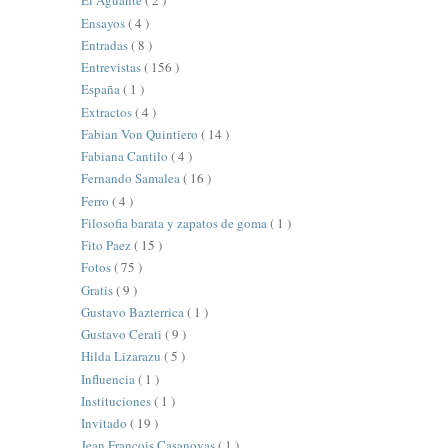
El Aguante
( 2 )
Ensayos
( 4 )
Entradas
( 8 )
Entrevistas
( 156 )
España
( 1 )
Extractos
( 4 )
Fabian Von Quintiero
( 14 )
Fabiana Cantilo
( 4 )
Fernando Samalea
( 16 )
Ferro
( 4 )
Filosofia barata y zapatos de goma
( 1 )
Fito Paez
( 15 )
Fotos
( 75 )
Gratis
( 9 )
Gustavo Bazterrica
( 1 )
Gustavo Cerati
( 9 )
Hilda Lizarazu
( 5 )
Influencia
( 1 )
Instituciones
( 1 )
Invitado
( 19 )
Jean François Casanovas
( 1 )