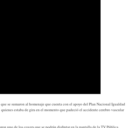
s que se sumaron al homenaje que cuenta con el apoyo del Plan Nacional Igualdad
n quienes estaba de gira en el momento que padeció el accidente cerebro vascular
on uno de los covers que se podrán disfrutar en la pantalla de la TV Pública.