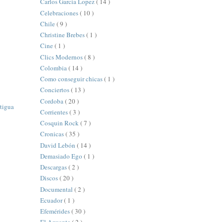
Carlos Garcia Lopez
( 14 )
Celebraciones
( 10 )
Chile
( 9 )
Christine Brebes
( 1 )
Cine
( 1 )
Clics Modernos
( 8 )
Colombia
( 14 )
Como conseguir chicas
( 1 )
Conciertos
( 13 )
Cordoba
( 20 )
tigua
Corrientes
( 3 )
Cosquin Rock
( 7 )
Cronicas
( 35 )
David Lebón
( 14 )
Demasiado Ego
( 1 )
Descargas
( 2 )
Discos
( 20 )
Documental
( 2 )
Ecuador
( 1 )
Efemérides
( 30 )