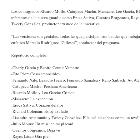
Los consagrados Ricardo Mollo, Catupecu Machu, Massacre, Leo García, Ri
referentes de la nueva guardia como Eruca Sativa, Cuentos Borgeanos, Rayos
Tweety González, productor artístico de la iniciativa.
“Las versiones son geniales. Todas las que participan son bandas que trabaj
enfatizó Marcelo Rodríguez “Gillespi”, conductor del programa.
Repertorio completo:
-Charly García y Benito Cerati: Vampiro
-Fito Páez: Cosas imposibles
-Fernando Nalé, Leandro Fresco, Fernando Samalea y Rano Sarbach: Av. Alc
-Catupecu Machu: Persiana Americana
-Ricardo Mollo y Leo García: Crimen
-Massacre: La excepción
-Eruca Sativa: Corazón delator
-Richard Coleman: Estoy azulado
-Lisandro Aristimuño y Tweety González: Ella usó mi cabeza como un revól
-Julio Moura: Un misil en mi placard
-Cuentos borgeanos: Déjà vu
-Rayos Láser: Otra piel