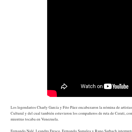
Los legendarios Charly García y Fito Páez encabezaron la nómina de artista
Cultural y del cual también estuvieron los compañeros de ruta de Cerati, co
mientras tocaba en Venezuela.
Fernando Nalé, Leandro Fresco, Fernando Samalea y Rano Sarbach interpretar