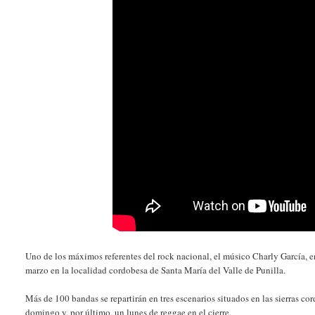
Uno de los máximos referentes del rock nacional, el músico Charly García, e
marzo en la localidad cordobesa de Santa María del Valle de Punilla.
Más de 100 bandas se repartirán en tres escenarios situados en las sierras c
domingo y, por último, un lunes de reggae en el cierre.