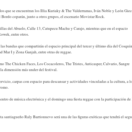
e los que se encuentran los Illia Kuriaky & The Valderramas, Iván Noble y León Gie
l Bordo coparán, junto a otros grupos, el escenario Movistar Rock.
stillas del Abuelo, Calle 13, Catupecu Machu y Carajo, mientras que en el espacio
Rowek, entre otros.
las bandas que compartirán el espacio principal del tercer y último día del Cosquí
d Mar I y Zona Ganjah, entre otras de reggae.
omo The Chicken Faces, Los Cocacoleros, The Tristes, Anticasper, Calvario, Sangre
la dimensión más under del festival.
ervicio, carpas con espacio para descansar y actividades vinculadas a la cultura, a l
dromo.
uentro de música electrónica y el domingo una fiesta reggae con la participación de
sta santiagueño Raly Barrionuevo será una de las figuras exóticas que tendrá el seg