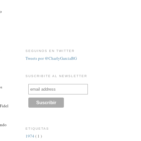
co
n
SEGUINOS EN TWITTER
Tweets por @CharlyGarciaBG
SUSCRIBITE AL NEWSLETTER
os
 Fidel
undo
ETIQUETAS
1974
( 1 )