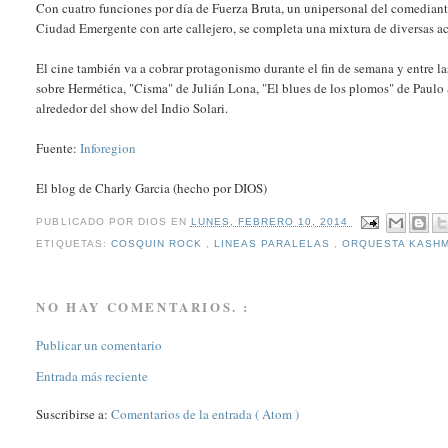
Con cuatro funciones por día de Fuerza Bruta, un unipersonal del comediante 
Ciudad Emergente con arte callejero, se completa una mixtura de diversas ac
El cine también va a cobrar protagonismo durante el fin de semana y entre l
sobre Hermética, "Cisma" de Julián Lona, "El blues de los plomos" de Paulo 
alrededor del show del Indio Solari.
Fuente:
Inforegion
El blog de Charly Garcia (hecho por DIOS)
PUBLICADO POR
DIOS
EN
LUNES, FEBRERO 10, 2014
ETIQUETAS:
COSQUIN ROCK
,
LINEAS PARALELAS
,
ORQUESTA KASH
NO HAY COMENTARIOS. :
Publicar un comentario
Entrada más reciente
Suscribirse a:
Comentarios de la entrada ( Atom )