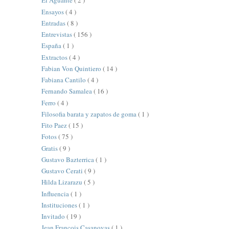
El Aguante
( 2 )
Ensayos
( 4 )
Entradas
( 8 )
Entrevistas
( 156 )
España
( 1 )
Extractos
( 4 )
Fabian Von Quintiero
( 14 )
Fabiana Cantilo
( 4 )
Fernando Samalea
( 16 )
Ferro
( 4 )
Filosofia barata y zapatos de goma
( 1 )
Fito Paez
( 15 )
Fotos
( 75 )
Gratis
( 9 )
Gustavo Bazterrica
( 1 )
Gustavo Cerati
( 9 )
Hilda Lizarazu
( 5 )
Influencia
( 1 )
Instituciones
( 1 )
Invitado
( 19 )
Jean François Casanovas
( 1 )