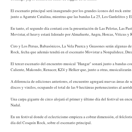
El escenario principal será inaugurado por los grandes íconos del rock entr
junto a Agarrate Catalina, mientras que las bandas La 25, Los Gardelitos y E
En tanto, el segundo día contará con la presentación de Las Pelotas, Las Pa
Movistar, el heavy estará liderado por Almafuerte, Angra, Horcas, Viticus y 
Ciro y Los Persas, Babasónicos, La Vela Puerca y Guasones serán algunas de 
Rock, fecha que además tendrá en el escenario Movistar a Nonpalidece, Drea
El tercer escenario del encuentro musical "Hangar" sonará junto a bandas c
Caliente, Makondo, Renacer, KZ4 y Helker que, junto a otras, musicalizarán 
A diferencia de ediciones anteriores, el encuentro agregará nuevas áreas de s
discos y vinilos, ocupando el total de las 9 hectáreas pertenecientes al aeró
Una carpa gigante de circo alojará el primer y último día del festival un enc
Nadal.
En un festival donde el eclecticismo empieza a cobrar dimensión, el folclori
día del Cosquín Rock, sobre el escenario principal.