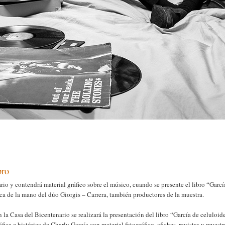
bro
rio y contendrá material gráfico sobre el músico, cuando se presente el libro “Garcí
ica de la mano del dúo Giorgis – Carrera, también productores de la muestra.
n la Casa del Bicentenario se realizará la presentación del libro “García de celuloid
áfica e histórica de Charly García con material fotográfico, afiches, revistas y muestr