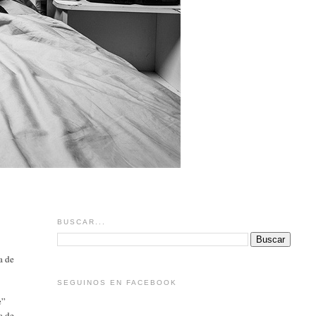
BUSCAR...
a de
SEGUINOS EN FACEBOOK
e”
a de