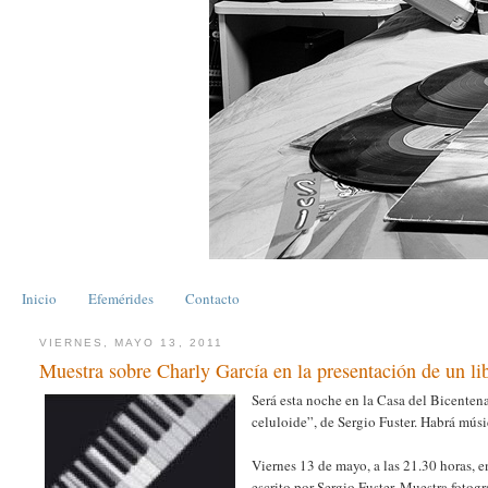
Inicio
Efemérides
Contacto
VIERNES, MAYO 13, 2011
Muestra sobre Charly García en la presentación de un li
Será esta noche en la Casa del Bicentena
celuloide”, de Sergio Fuster. Habrá mús
Viernes 13 de mayo, a las 21.30 horas, e
escrito por Sergio Fuster. Muestra fotogr