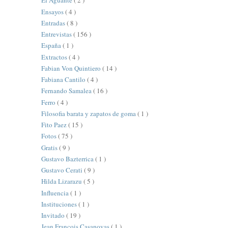
El Aguante
( 2 )
Ensayos
( 4 )
Entradas
( 8 )
Entrevistas
( 156 )
España
( 1 )
Extractos
( 4 )
Fabian Von Quintiero
( 14 )
Fabiana Cantilo
( 4 )
Fernando Samalea
( 16 )
Ferro
( 4 )
Filosofia barata y zapatos de goma
( 1 )
Fito Paez
( 15 )
Fotos
( 75 )
Gratis
( 9 )
Gustavo Bazterrica
( 1 )
Gustavo Cerati
( 9 )
Hilda Lizarazu
( 5 )
Influencia
( 1 )
Instituciones
( 1 )
Invitado
( 19 )
Jean François Casanovas
( 1 )