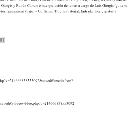
s Giorgis y Rubén Carrera e interpretación de temas a cargo de Luis Giorgis (guitarr
vier Tramannoni (bajo) y Guillermo Troglia (batería). Entrada libre y gratuita
.php?v=214666838553092&saved#!/media/set/?
&saved#!/video/video.php?v=214666838553092