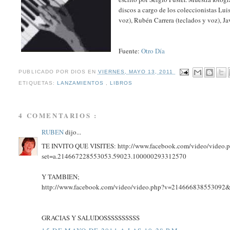
discos a cargo de los coleccionistas Lui
voz), Rubén Carrera (teclados y voz), Ja
Fuente:
Otro Día
PUBLICADO POR
DIOS
EN
VIERNES, MAYO 13, 2011
ETIQUETAS:
LANZAMIENTOS
,
LIBROS
4 COMENTARIOS :
RUBEN
dijo...
TE INVITO QUE VISITES: http://www.facebook.com/video/video
set=a.214667228553053.59023.100000293312570
Y TAMBIEN;
http://www.facebook.com/video/video.php?v=214666838553092
GRACIAS Y SALUDOSSSSSSSSSS