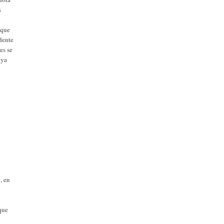
s
 que
idente
es se
 ya
, en
 que