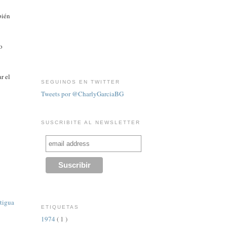
bién
o
r el
SEGUINOS EN TWITTER
Tweets por @CharlyGarciaBG
SUSCRIBITE AL NEWSLETTER
tigua
ETIQUETAS
1974
( 1 )