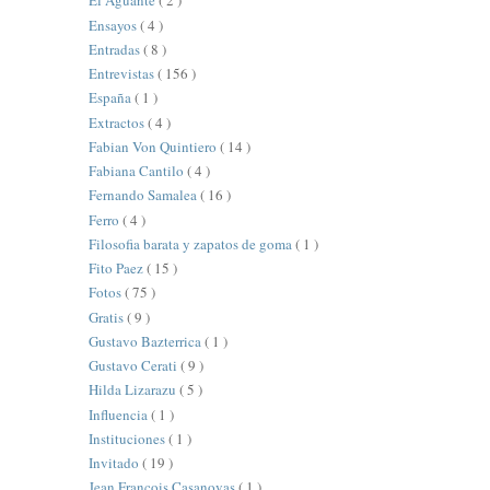
El Aguante
( 2 )
Ensayos
( 4 )
Entradas
( 8 )
Entrevistas
( 156 )
España
( 1 )
Extractos
( 4 )
Fabian Von Quintiero
( 14 )
Fabiana Cantilo
( 4 )
Fernando Samalea
( 16 )
Ferro
( 4 )
Filosofia barata y zapatos de goma
( 1 )
Fito Paez
( 15 )
Fotos
( 75 )
Gratis
( 9 )
Gustavo Bazterrica
( 1 )
Gustavo Cerati
( 9 )
Hilda Lizarazu
( 5 )
Influencia
( 1 )
Instituciones
( 1 )
Invitado
( 19 )
Jean François Casanovas
( 1 )