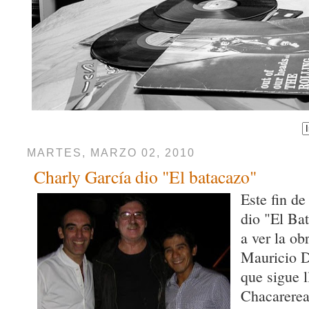
MARTES, MARZO 02, 2010
Charly García dio "El batacazo"
Este fin d
dio "El Ba
a ver la ob
Mauricio 
que sigue l
Chacarerea