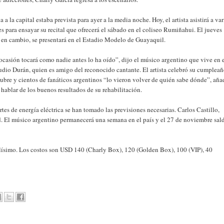
a a la capital estaba prevista para ayer a la media noche. Hoy, el artista asistirá a var
s para ensayar su recital que ofrecerá el sábado en el coliseo Rumiñahui. El jueves
 en cambio, se presentará en el Estadio Modelo de Guayaquil.
ocasión tocará como nadie antes lo ha oído”, dijo el músico argentino que vive en 
udio Durán, quien es amigo del reconocido cantante. El artista celebró su cumpleañ
ubre y cientos de fanáticos argentinos “lo vieron volver de quién sabe dónde”, aña
 hablar de los buenos resultados de su rehabilitación.
tes de energía eléctrica se han tomado las previsiones necesarias. Carlos Castillo,
d. El músico argentino permanecerá una semana en el país y el 27 de noviembre sal
alísimo. Los costos son USD 140 (Charly Box), 120 (Golden Box), 100 (VIP), 40