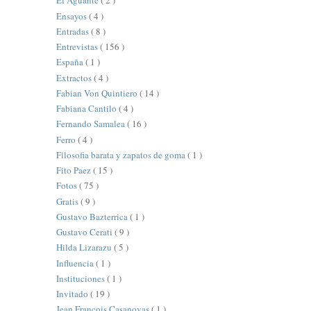
El Aguante
( 2 )
Ensayos
( 4 )
Entradas
( 8 )
Entrevistas
( 156 )
España
( 1 )
Extractos
( 4 )
Fabian Von Quintiero
( 14 )
Fabiana Cantilo
( 4 )
Fernando Samalea
( 16 )
Ferro
( 4 )
Filosofia barata y zapatos de goma
( 1 )
Fito Paez
( 15 )
Fotos
( 75 )
Gratis
( 9 )
Gustavo Bazterrica
( 1 )
Gustavo Cerati
( 9 )
Hilda Lizarazu
( 5 )
Influencia
( 1 )
Instituciones
( 1 )
Invitado
( 19 )
Jean François Casanovas
( 1 )