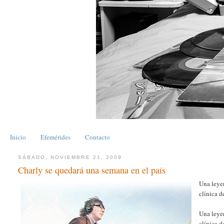
Inicio
Efemérides
Contacto
SÁBADO, NOVIEMBRE 21, 2009
Charly se quedará una semana en el país
Una leye
clínica d
Una leye
clínica d