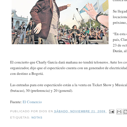
Su llegad
locacione
próximo,
“En esta 
país, Cla
23 de oct
Durán, al
El concierto que Charly García dará mañana no tendrá teloneros. Ante los cor
organizador, dijo que el espectáculo cuenta con un generador de electricida
con destino a Bogotá.
Las entradas para este espectáculo están a la venta en Ticket Show y Music
(butacas), 30 (preferencia) y 20 (general).
Fuente:
El Comercio
PUBLICADO POR
DIOS
EN
SÁBADO, NOVIEMBRE 21, 2009
ETIQUETAS:
NOTAS