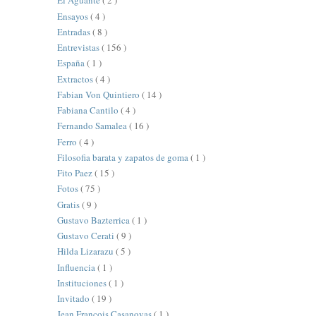
El Aguante
( 2 )
Ensayos
( 4 )
Entradas
( 8 )
Entrevistas
( 156 )
España
( 1 )
Extractos
( 4 )
Fabian Von Quintiero
( 14 )
Fabiana Cantilo
( 4 )
Fernando Samalea
( 16 )
Ferro
( 4 )
Filosofia barata y zapatos de goma
( 1 )
Fito Paez
( 15 )
Fotos
( 75 )
Gratis
( 9 )
Gustavo Bazterrica
( 1 )
Gustavo Cerati
( 9 )
Hilda Lizarazu
( 5 )
Influencia
( 1 )
Instituciones
( 1 )
Invitado
( 19 )
Jean François Casanovas
( 1 )