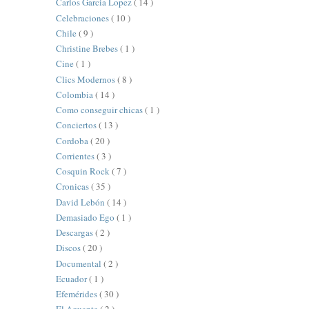
Carlos Garcia Lopez
( 14 )
Celebraciones
( 10 )
Chile
( 9 )
Christine Brebes
( 1 )
Cine
( 1 )
Clics Modernos
( 8 )
Colombia
( 14 )
Como conseguir chicas
( 1 )
Conciertos
( 13 )
Cordoba
( 20 )
Corrientes
( 3 )
Cosquin Rock
( 7 )
Cronicas
( 35 )
David Lebón
( 14 )
Demasiado Ego
( 1 )
Descargas
( 2 )
Discos
( 20 )
Documental
( 2 )
Ecuador
( 1 )
Efemérides
( 30 )