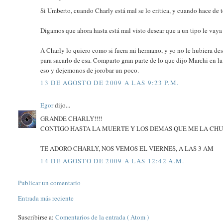
Si Umberto, cuando Charly está mal se lo critica, y cuando hace de 
Digamos que ahora hasta está mal visto desear que a un tipo le vaya b
A Charly lo quiero como si fuera mi hermano, y yo no le hubiera d
para sacarlo de esa. Comparto gran parte de lo que dijo Marchi en l
eso y dejemonos de jorobar un poco.
13 DE AGOSTO DE 2009 A LAS 9:23 P.M.
Egor
dijo...
GRANDE CHARLY!!!!
CONTIGO HASTA LA MUERTE Y LOS DEMAS QUE ME LA CH
TE ADORO CHARLY, NOS VEMOS EL VIERNES, A LAS 3 AM
14 DE AGOSTO DE 2009 A LAS 12:42 A.M.
Publicar un comentario
Entrada más reciente
Suscribirse a:
Comentarios de la entrada ( Atom )