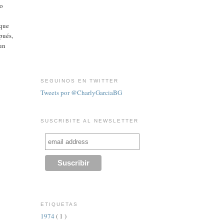
lo
o
 que
pués,
 un
SEGUINOS EN TWITTER
Tweets por @CharlyGarciaBG
SUSCRIBITE AL NEWSLETTER
ETIQUETAS
1974
( 1 )