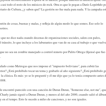
 a casi todo el resto de los músicos de rock. Otra es que le pegan a Darío Lopérfido 
cretario de Cultura, ¿y saben qué? La gestión no fue mala para nada. Y la campaña e
ontón de cosas, buenas y malas, y refleja de algún modo lo que somos. Eso solo lo
sotros.
que no dice nada cuando decenas de organizaciones sociales, salen con palos,
l tránsito, lo que incluye a los laburantes que van de su casa al trabajo o que vuelv
e no sea un zombie manejado a control remoto por Palito Ortega (fijensé que fue 
.
afado como Metrogas que nos impone el "impuesto boliviano", para cubrir las
erior? ¿Está prohibido tocar un tema y grabarlo al año siguiente? ¿Está prohibido g
a clínica. Es más: yo se lo pregunté y él me dijo que ya lo tenía compuesto antes d
 2008.
e le encontró parecido con una canción de Duran Duran, "Someone else, not me", qu
 Charly jamás siguió a Duran Duran, y menos al del año 2000, cuando salió el álbu
y en el tempo. Esto le sucede a miles de canciones, y no son iguales.