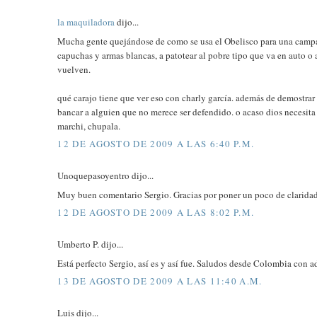
la maquiladora
dijo...
Mucha gente quejándose de como se usa el Obelisco para una campañ
capuchas y armas blancas, a patotear al pobre tipo que va en auto o a 
vuelven.
qué carajo tiene que ver eso con charly garcía. además de demostrar
bancar a alguien que no merece ser defendido. o acaso dios necesita 
marchi, chupala.
12 DE AGOSTO DE 2009 A LAS 6:40 P.M.
Unoquepasoyentro dijo...
Muy buen comentario Sergio. Gracias por poner un poco de clarida
12 DE AGOSTO DE 2009 A LAS 8:02 P.M.
Umberto P. dijo...
Está perfecto Sergio, así es y así fue. Saludos desde Colombia con ad
13 DE AGOSTO DE 2009 A LAS 11:40 A.M.
Luis dijo...