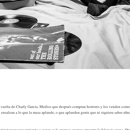
sta vuelta de Charly García. Medios que después compran horrores y los venden com
 ensalzan a lo que la masa aplaude, o que aplauden gente que ni siquiera saber afin
e pijotear reconocimiento a quien se lo merece, porque muestra la falencia ajena. Otr