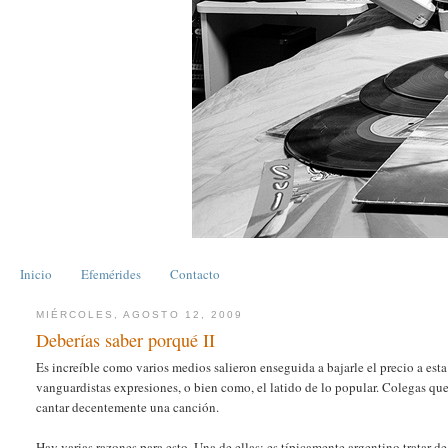
Inicio
Efemérides
Contacto
MIÉRCOLES, AGOSTO 12, 2009
Deberías saber porqué II
Es increíble como varios medios salieron enseguida a bajarle el precio a e
vanguardistas expresiones, o bien como, el latido de lo popular. Colegas que
cantar decentemente una canción.
Hay varias razones para esto. Una de ellas: es típicamente argentino tratar d