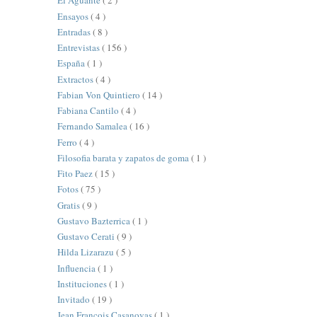
El Aguante
( 2 )
Ensayos
( 4 )
Entradas
( 8 )
Entrevistas
( 156 )
España
( 1 )
Extractos
( 4 )
Fabian Von Quintiero
( 14 )
Fabiana Cantilo
( 4 )
Fernando Samalea
( 16 )
Ferro
( 4 )
Filosofia barata y zapatos de goma
( 1 )
Fito Paez
( 15 )
Fotos
( 75 )
Gratis
( 9 )
Gustavo Bazterrica
( 1 )
Gustavo Cerati
( 9 )
Hilda Lizarazu
( 5 )
Influencia
( 1 )
Instituciones
( 1 )
Invitado
( 19 )
Jean François Casanovas
( 1 )