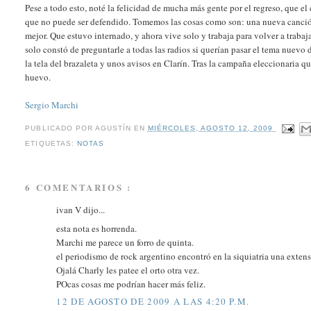
Pese a todo esto, noté la felicidad de mucha más gente por el regreso, que e
que no puede ser defendido. Tomemos las cosas como son: una nueva canci
mejor. Que estuvo internado, y ahora vive solo y trabaja para volver a traba
solo constó de preguntarle a todas las radios si querían pasar el tema nuevo 
la tela del brazaleta y unos avisos en Clarín. Tras la campaña eleccionaria 
huevo.
Sergio Marchi
PUBLICADO POR
AGUSTÍN
EN
MIÉRCOLES, AGOSTO 12, 2009
ETIQUETAS:
NOTAS
6 COMENTARIOS :
ivan V dijo...
esta nota es horrenda.
Marchi me parece un forro de quinta.
el periodismo de rock argentino encontró en la siquiatria una exten
Ojalá Charly les patee el orto otra vez.
POcas cosas me podrían hacer más feliz.
12 DE AGOSTO DE 2009 A LAS 4:20 P.M.