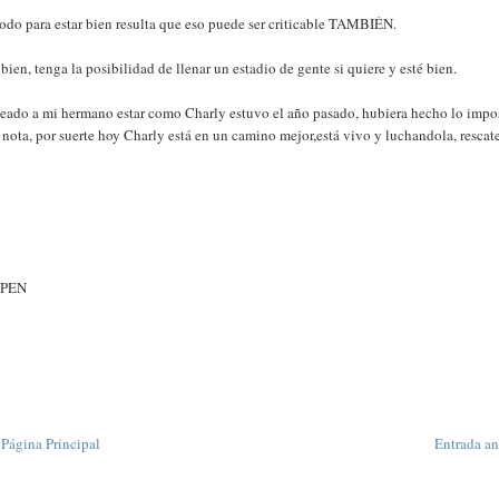
todo para estar bien resulta que eso puede ser criticable TAMBIÉN.
ien, tenga la posibilidad de llenar un estadio de gente si quiere y esté bien.
eseado a mi hermano estar como Charly estuvo el año pasado, hubiera hecho lo impo
a nota, por suerte hoy Charly está en un camino mejor,está vivo y luchandola, resca
UPEN
Página Principal
Entrada an