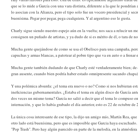
que se lo mide a García con una vara distinta, diferente a la que le pondrían
lo asocian con la Alianza, pero el tipo solo fue un vocero presidencial y se
buenísima. Pegar por pegar, pega cualquiera. Y al argentino eso le gusta.
Charly sigue siendo nuestro espejo aún en la vuelta; nos saca a relucir un m
consiguen un puñado de artistas, y ya dudo de si es mérito de él, o tara de no
Mucha gente quejándose de como se usa el Obelisco para una campaña, pero 
capuchas y armas blancas, a patotear al pobre tipo que va en auto o a frenar e
Mucha gente también dudando de que Charly esté verdaderamente bien; de qu
gran ausente, cuando bien podría haber estado omnipresente sacando chapa)
Y una polémica absurda: ¿el tema era nuevo o no? Como si nos hubieran est
ineficiencias gubernamentales. ¿Estaba el tema en algún disco de García ant
dos veces un mismo tema? García no salió a decir que el tema lo compuso en l
internación, y que lo había grabado el día anterior, esto es 22 de octubre de
La única cosa interesante de ese tipo, la dijo un amigo mío, Martín Rea, qu
otro lado está buenísima, pero que es imposible que Garcia haya escuchado.
"Pop Trash". Pero hay algún parecido en parte de la melodía, en la atmósfera 