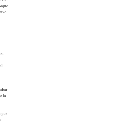
porque
stuvo
en.
el
rabar
e la
e por
m